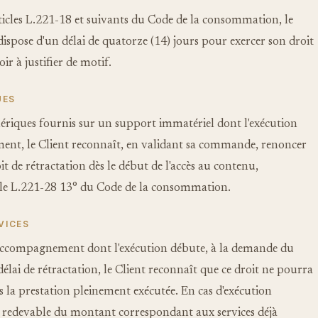
cles L.221-18 et suivants du Code de la consommation, le
spose d'un délai de quatorze (14) jours pour exercer son droit
ir à justifier de motif.
UES
riques fournis sur un support immatériel dont l'exécution
t, le Client reconnaît, en validant sa commande, renoncer
t de rétractation dès le début de l'accès au contenu,
cle L.221-28 13° du Code de la consommation.
VICES
'accompagnement dont l'exécution débute, à la demande du
délai de rétractation, le Client reconnaît que ce droit ne pourra
is la prestation pleinement exécutée. En cas d'exécution
ste redevable du montant correspondant aux services déjà