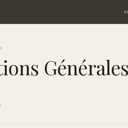
A
S
ions Générales
6