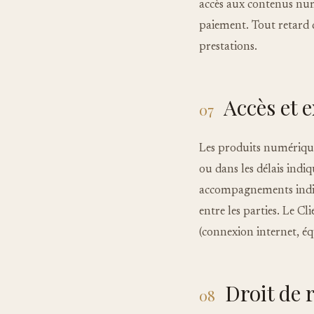
accès aux contenus num
paiement. Tout retard 
prestations.
Accès et 
07
Les produits numérique
ou dans les délais ind
accompagnements indivi
entre les parties. Le C
(connexion internet, é
Droit de 
08