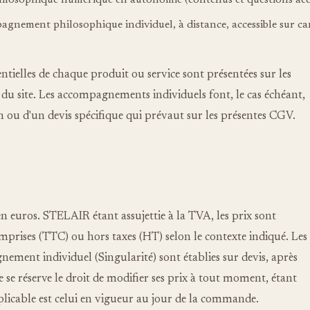
ilosophique numérique en autonomie (contenus et questions acces
agnement philosophique individuel, à distance, accessible sur ca
entielles de chaque produit ou service sont présentées sur les
du site. Les accompagnements individuels font, le cas échéant,
n ou d'un devis spécifique qui prévaut sur les présentes CGV.
en euros. STELAIR étant assujettie à la TVA, les prix sont
omprises (TTC) ou hors taxes (HT) selon le contexte indiqué. Les
ement individuel (Singularité) sont établies sur devis, après
e se réserve le droit de modifier ses prix à tout moment, étant
plicable est celui en vigueur au jour de la commande.