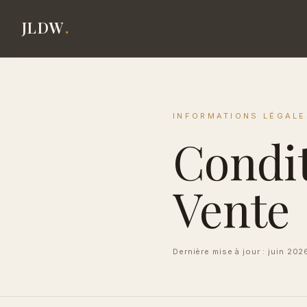
JLDW
.
INFORMATIONS LÉGALE
Condit
Vente
Dernière mise à jour : juin 202